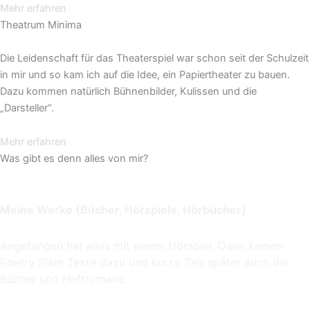
Mehr erfahren
Theatrum Minima
Die Leidenschaft für das Theaterspiel war schon seit der Schulzeit
in mir und so kam ich auf die Idee, ein Papiertheater zu bauen.
Dazu kommen natürlich Bühnenbilder, Kulissen und die
„Darsteller“.
Mehr erfahren
Was gibt es denn alles von mir?
Meine Werke (Bücher, Hörspiele, Hörbücher)
Angefangen hat alles mit einem Hörspiel. Dann kamen
Poetry Slam Texte dazu und kurze Zeit später auch die
Bücher und Heftromane.