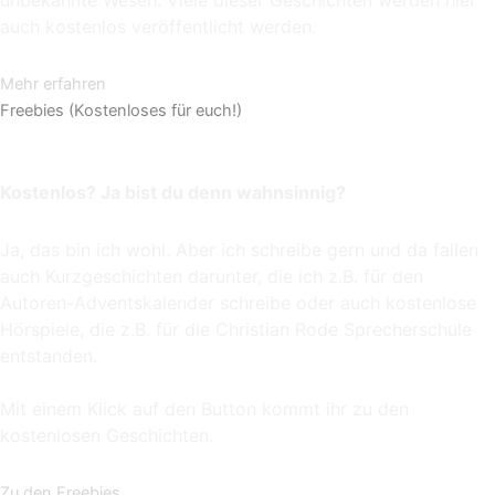
unbekannte Wesen. Viele dieser Geschichten werden hier
auch kostenlos veröffentlicht werden.
Mehr erfahren
Freebies (Kostenloses für euch!)
Kostenlos? Ja bist du denn wahnsinnig?
Ja, das bin ich wohl. Aber ich schreibe gern und da fallen
auch Kurzgeschichten darunter, die ich z.B. für den
Autoren-Adventskalender schreibe oder auch kostenlose
Hörspiele, die z.B. für die Christian Rode Sprecherschule
entstanden.
Mit einem Klick auf den Button kommt ihr zu den
kostenlosen Geschichten.
Zu den Freebies