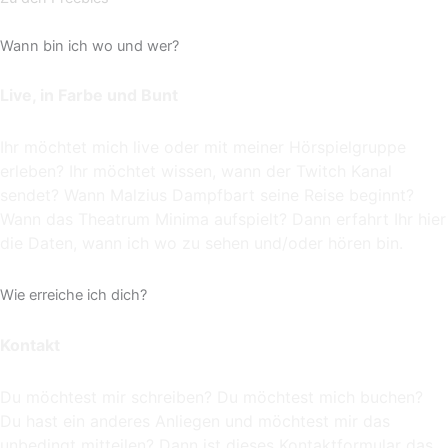
Wann bin ich wo und wer?
Live, in Farbe und Bunt
Ihr möchtet mich live oder mit meiner Hörspielgruppe
erleben? Ihr möchtet wissen, wann der Twitch Kanal
sendet? Wann Malzius Dampfbart seine Reise beginnt?
Wann das Theatrum Minima aufspielt? Dann erfahrt Ihr hier
die Daten, wann ich wo zu sehen und/oder hören bin.
Wie erreiche ich dich?
Kontakt
Du möchtest mir schreiben? Du möchtest mich buchen?
Du hast ein anderes Anliegen und möchtest mir das
unbedingt mitteilen? Dann ist dieses Kontaktformular das