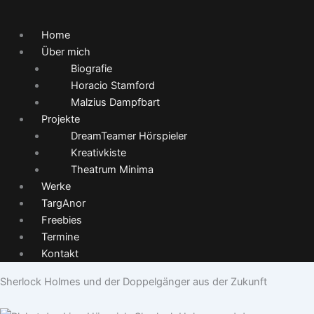
Home
Über mich
Biografie
Horacio Stamford
Malzius Dampfbart
Projekte
DreamTeamer Hörspieler
Kreativkiste
Theatrum Minima
Werke
TargAnor
Freebies
Termine
Kontakt
Sherlock Holmes und der Doppelgänger aus der Zukunft